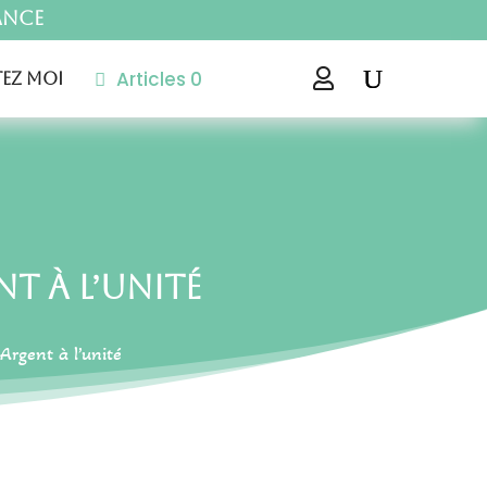
ance
Articles 0

ez moi
t à l’unité
 Argent à l’unité