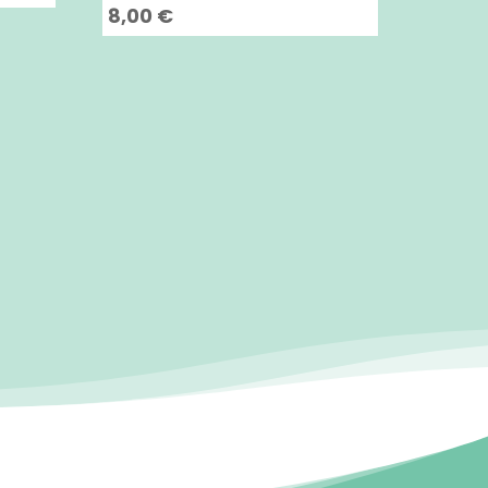
8,00
€