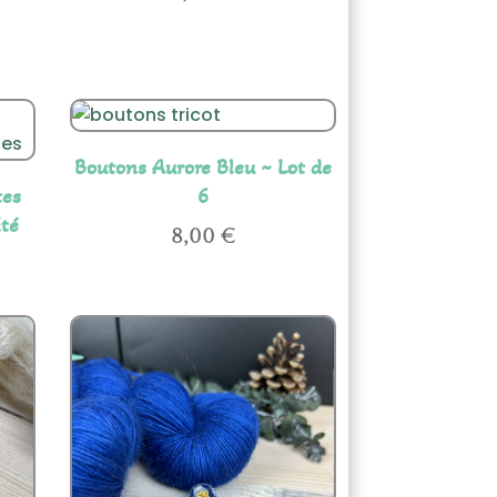
Boutons Aurore Bleu ~ Lot de
tes
6
ité
8,00
€