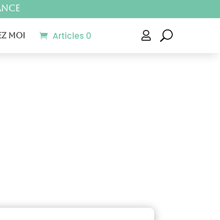
ance
Articles 0

z moi