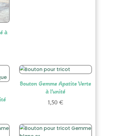
é à
Bouton Gemme Apatite Verte
à l’unité
ité
1,50
€