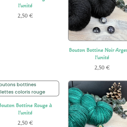
l’unité
2,50
€
Bouton Bottine Noir Arge
l’unité
2,50
€
Bouton Bottine Rouge à
l’unité
2,50
€