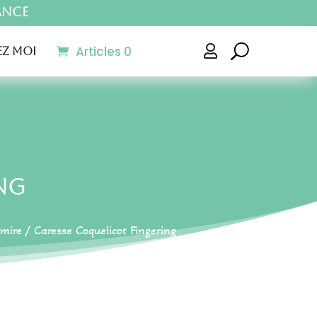
ance
Articles 0

z moi
ng
mire
/ Caresse Coquelicot Fingering