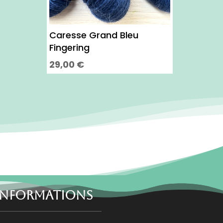
Caresse Grand Bleu
Fingering
29,00
€
Ce
produit
a
plusieurs
variations.
Les
options
peuvent
être
choisies
INFORMATIONS
sur
la