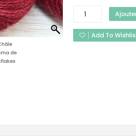
quantité
Ajoute
de
Caresse
Coquelicot
Add To Wishlis
Fingering