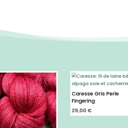
Caresse Gris Perle
Fingering
29,00
€
Ce
produit