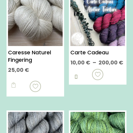
Caresse Naturel
Carte Cadeau
Fingering
Pla
10,00
€
–
200,00
€
25,00
€
de
Ce

prix
Ce
produit
10,
produit

a
à
a
plusieurs
200
plusieurs
variations.
variations.
Les
Les
options
options
peuvent
peuvent
être