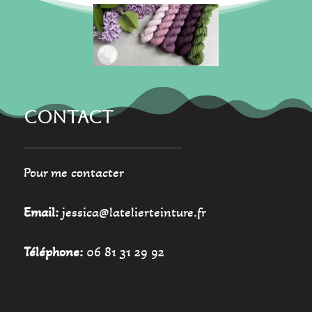
choisies
choisies
sur
sur
la
la
page
page
du
du
produit
produit
CONTACT
Pour me contacter
Email:
jessica@latelierteinture.fr
Téléphone:
06 81 31 29 92