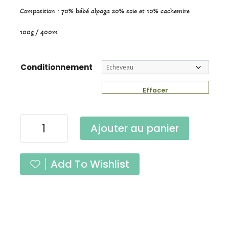
Composition : 70% bébé alpaga 20% soie et 10% cachemire
100g / 400m
Conditionnement
Effacer
quantité
Ajouter au panier
de
Caresse
Grand
Add To Wishlist
Bleu
Fingering