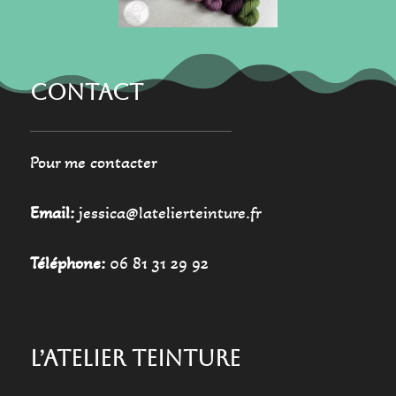
page
du
du
produit
produit
CONTACT
Pour me contacter
Email:
jessica@latelierteinture.fr
Téléphone:
06 81 31 29 92
L’ATELIER TEINTURE