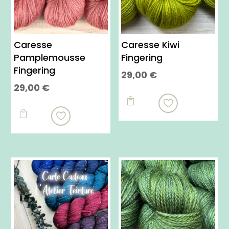
Caresse
Caresse Kiwi
Pamplemousse
Fingering
Fingering
29,00
€
29,00
€
Ce
Ce
produit

produit

a
a
plusieurs
plusieurs
variations.
variations.
Les
Les
options
options
peuvent
peuvent
être
être
choisies
choisies
sur