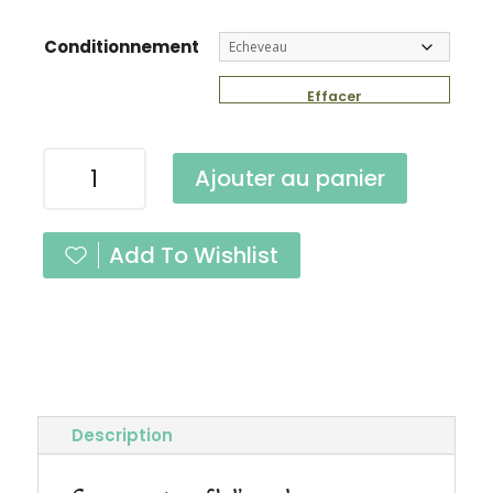
Conditionnement
Effacer
quantité
Ajouter au panier
de
Caresse
Nuit
Add To Wishlist
Fingering
Description