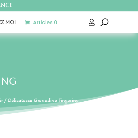
ance
Articles 0

z moi
ing
ir
/ Délicatesse Grenadine Fingering