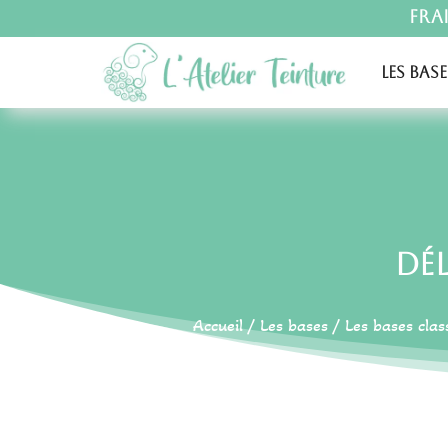
Fra
Les base
Dé
Accueil
/
Les bases
/
Les bases clas