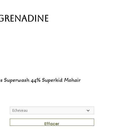
 Grenadine
os Superwash 44% Superkid Mohair
Effacer