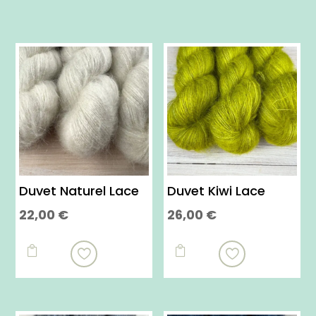
Duvet Naturel Lace
Duvet Kiwi Lace
22,00
€
26,00
€
Ce
Ce
produit
produit


a
a
plusieurs
plusieurs
variations.
variations.