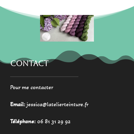
être
être
choisies
choisies
sur
sur
la
la
page
page
du
du
produit
produit
CONTACT
Pour me contacter
Email:
jessica@latelierteinture.fr
Téléphone:
06 81 31 29 92