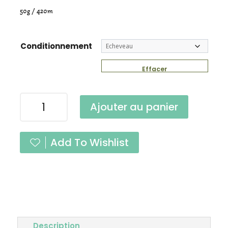
50g / 420m
Conditionnement
Effacer
quantité
Ajouter au panier
de
Duvet
Colonel
Add To Wishlist
Moutarde
Lace
Description