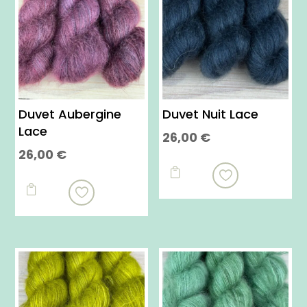
Duvet Aubergine
Duvet Nuit Lace
Lace
26,00
€
26,00
€
Ce
Ce
produit

produit

a
a
plusieurs
plusieurs
variations.
variations.
Les
Les
options
options
peuvent
peuvent
être