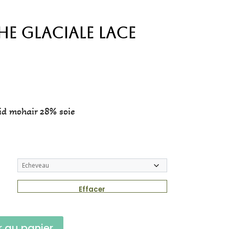
e Glaciale Lace
e
id mohair 28% soie
Effacer
r au panier