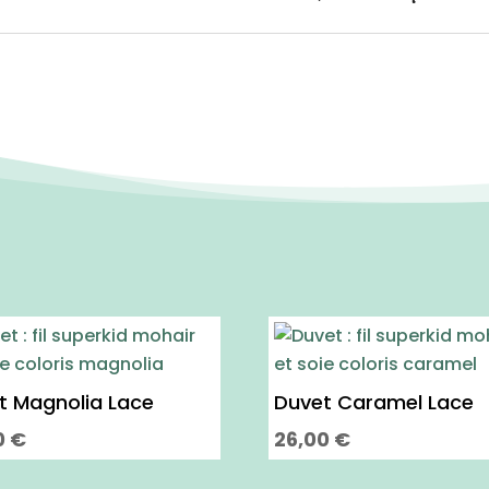
t Magnolia Lace
Duvet Caramel Lace
0
€
26,00
€
Ce