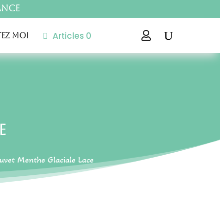
ance
Articles 0

ez moi
e
uvet Menthe Glaciale Lace