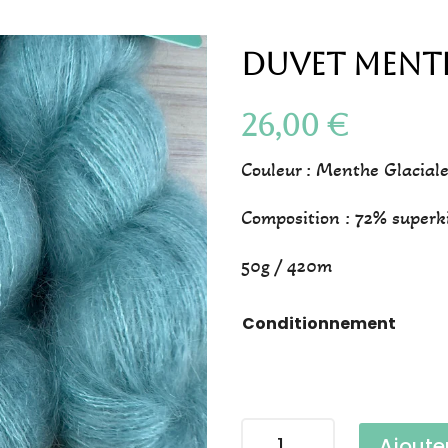
Duvet Menth
26,00
€
Couleur : Menthe Glacial
Composition : 72% superk
50g / 420m
Conditionnement
quantité
Ajoute