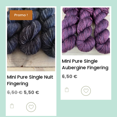
Promo !
Mini Pure Single
Aubergine Fingering
6,50
€
Mini Pure Single Nuit
Ce
Fingering
produit

Le
Le
6,50
€
5,50
€
a
prix
prix
Ce
plusieurs
initial
actuel
produit

variations.
était :
est :
a
Les