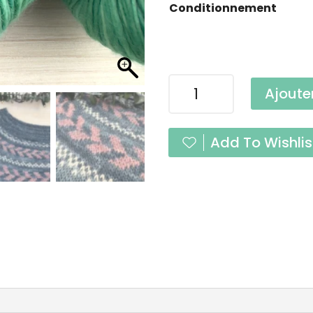
Conditionnement
quantité
Ajoute
de
Mini
Pure
Add To Wishlis
Single
Amande
Fingering