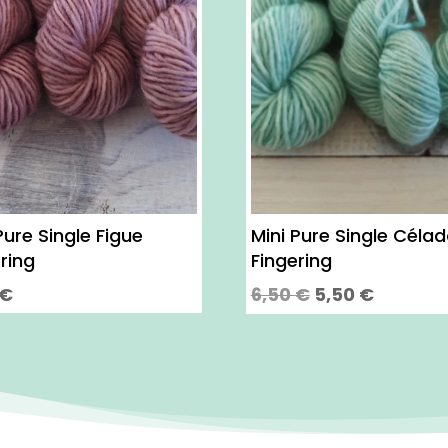
Pure Single Figue
Mini Pure Single Céla
ring
Fingering
Le
Le
€
6,50
€
5,50
€
prix
prix
Ce
initial
actuel
it
produit
était :
est :
a
6,50 €.
5,50 €.
eurs
plusieurs
tions.
variations.