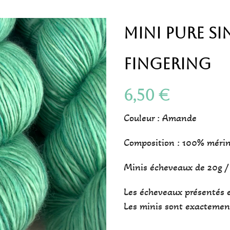
Mini Pure S
Fingering
6,50
€
Couleur : Amande
Composition : 100% méri
Minis écheveaux de 20g 
Les écheveaux présentés 
Les minis sont exactement 