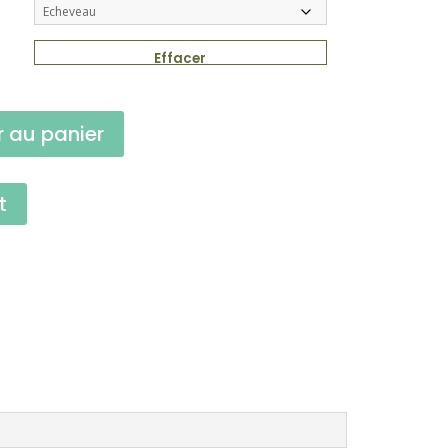
Effacer
r au panier
t