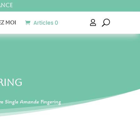
ance
Articles 0

z moi
ring
re Single Amande Fingering