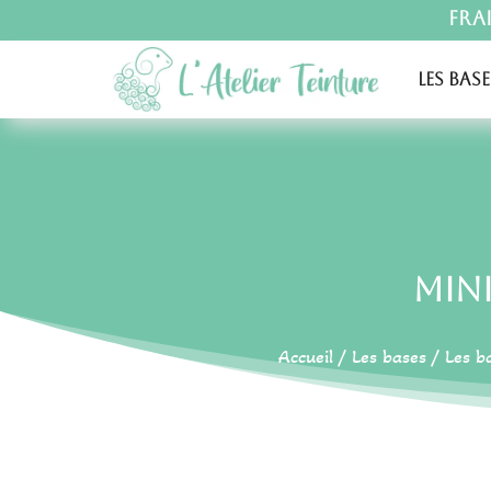
Fra
Les base
Min
Accueil
/
Les bases
/
Les b