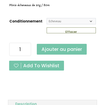
Minis écheveaux de 20g / 80m
Conditionnement
Effacer
quantité
Ajouter au panier
de
Mini
Pure
Add To Wishlist
Single
Duchesse
Fingering
Description