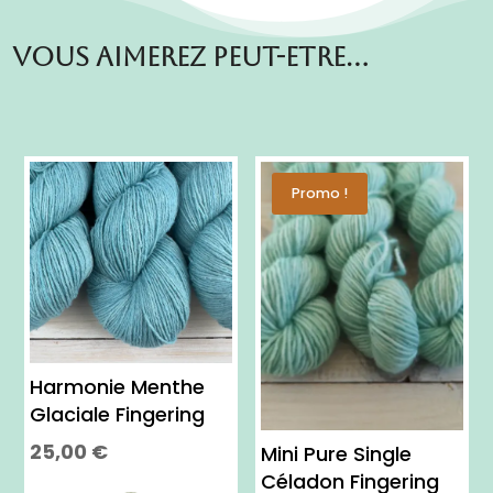
Vous aimerez peut-etre…
Promo !
Harmonie Menthe
Glaciale Fingering
25,00
€
Mini Pure Single
Ce
Céladon Fingering