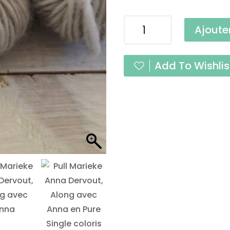
quantité
Ajoute
de
Mini
Pure
Add To Wishlis
Single
Gris
Perle
Fingering