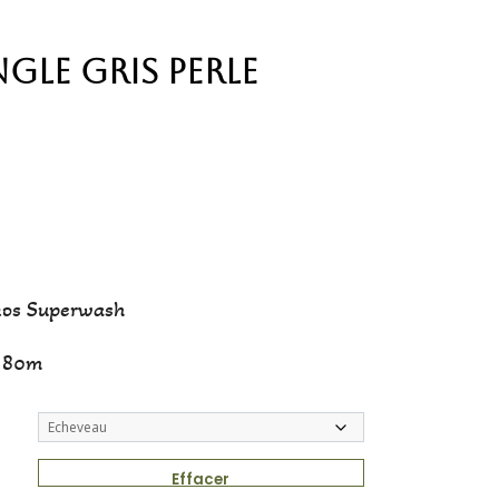
ngle Gris Perle
nos Superwash
/ 80m
Effacer