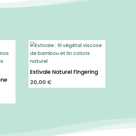
Estivale Naturel Fingering
one
20,00
€
Ce
produit
a
plusieurs
variations.
Les