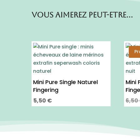
Vous aimerez peut-etre…
Pr
Mini Pure Single Naturel
Mini 
Fingering
Finge
5,50
€
6,50
Ce
Ce
produit
produ
a
a
plusieurs
plusi