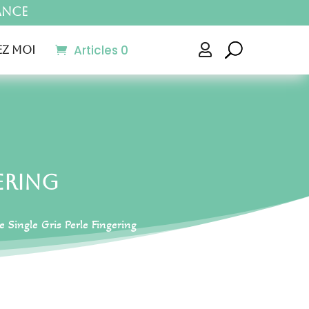
ance
Articles 0

z moi
gering
 Single Gris Perle Fingering