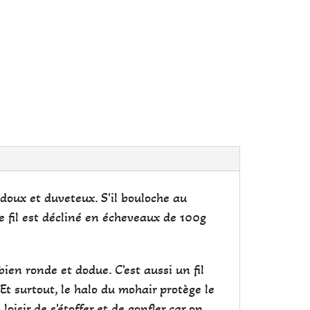
, doux et duveteux. S'il bouloche au
Ce fil est décliné en écheveaux de 100g
bien ronde et dodue. C'est aussi un fil
Et surtout, le halo du mohair protège le
oisir de s'étoffer et de gonfler car on