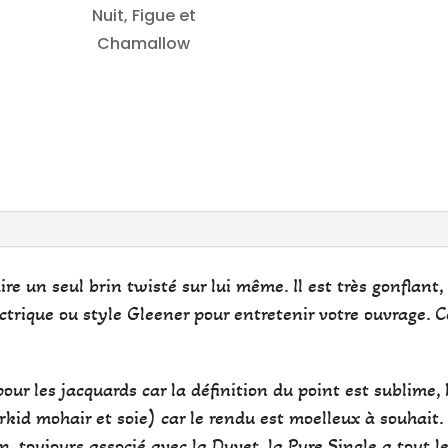
dire un seul brin twisté sur lui même. Il est très gonflant
ectrique ou style Gleener pour entretenir votre ouvrage. 
pour les jacquards car la définition du point est sublime, 
rkid mohair et soie) car le rendu est moelleux à souhait. 
, toujours associé avec la Duvet, la Pure Single a tout le l