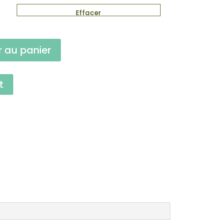
Effacer
r au panier
t