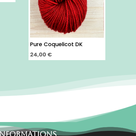
Pure Coquelicot DK
24,00
€
Ce
produit
a
plusieurs
variations.
Les
options
peuvent
être
choisies
INFORMATIONS