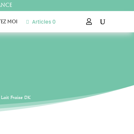
ance
Articles 0

ez moi
 Lait Fraise DK