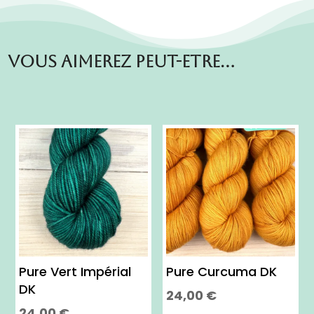
Vous aimerez peut-etre…
Pure Vert Impérial
Pure Curcuma DK
DK
24,00
€
24,00
€
Ce