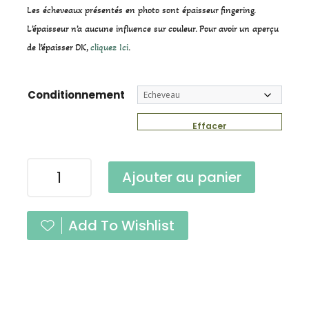
Les écheveaux présentés en photo sont épaisseur fingering.
L’épaisseur n’a aucune influence sur couleur. Pour avoir un aperçu
de l’épaisser DK,
cliquez Ici
.
Conditionnement
Effacer
quantité
Ajouter au panier
de
Pure
Menthe
Add To Wishlist
Glaciale
DK