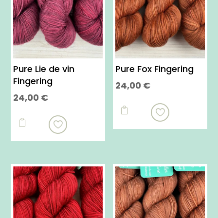
Pure Lie de vin
Pure Fox Fingering
Fingering
24,00
€
24,00
€
Ce
Ce
produit

produit

a
a
plusieurs
plusieurs
variations.
variations.
Les
Les
options
options
peuvent
peuvent
être
être
choisies