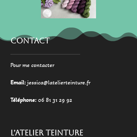
la
la
page
page
du
du
produit
produit
CONTACT
Pour me contacter
Email:
jessica@latelierteinture.fr
Téléphone:
06 81 31 29 92
L’ATELIER TEINTURE