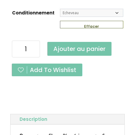
Conditionnement
Effacer
quantité
Ajouter au panier
de
Pure
Noisette
Add To Wishlist
Fingering
Description