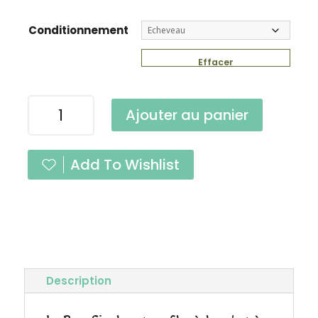
Conditionnement
Effacer
quantité
Ajouter au panier
de
Pure
Single
Add To Wishlist
Nuit
Fingering
Description