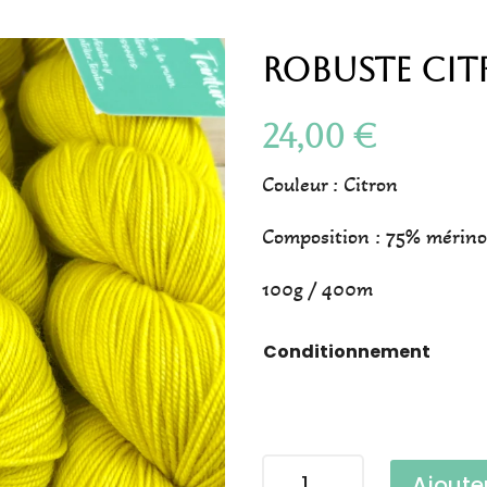
Robuste Cit
24,00
€
Couleur : Citron
Composition : 75% mérino
100g / 400m
Conditionnement
quantité
Ajoute