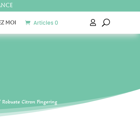
ance
Articles 0

z moi
 Robuste Citron Fingering