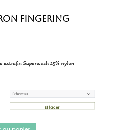
ron Fingering
s extrafin Superwash 25% nylon
Effacer
r au panier