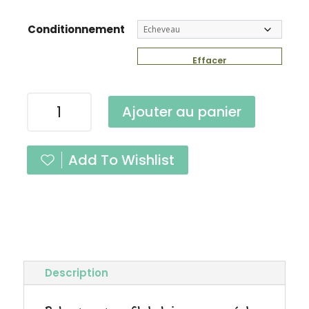
Conditionnement
Effacer
quantité
Ajouter au panier
de
Robuste
Kiwi
Add To Wishlist
Fingering
Description