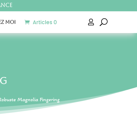
ance
Articles 0

z moi
ng
Robuste Magnolia Fingering