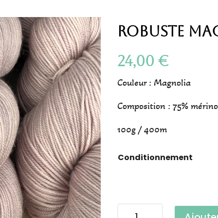
Robuste Ma
24,00
€
Couleur : Magnolia
Composition : 75% mérino
100g / 400m
Conditionnement
quantité
Ajoute