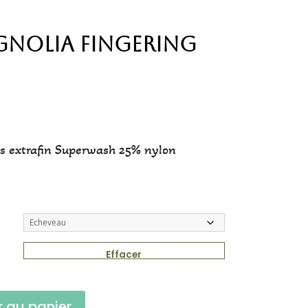
gnolia Fingering
s extrafin Superwash 25% nylon
Effacer
r au panier