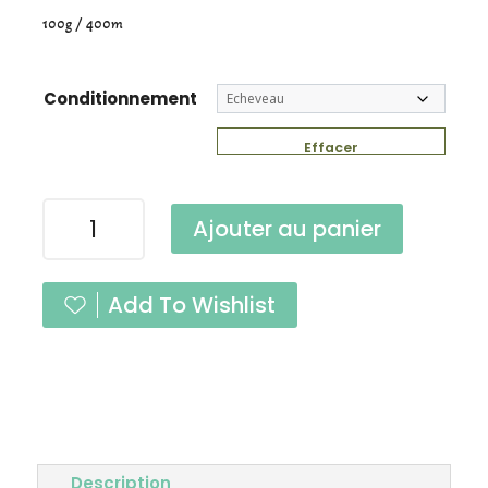
100g / 400m
Conditionnement
Effacer
quantité
Ajouter au panier
de
Robuste
Vert
Add To Wishlist
Impérial
Fingering
Description