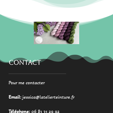
options
options
peuvent
peuvent
être
être
choisies
choisies
sur
sur
la
la
page
page
du
du
produit
produit
CONTACT
Pour me contacter
Email:
jessica@latelierteinture.fr
Téléphone:
06 81 31 29 92