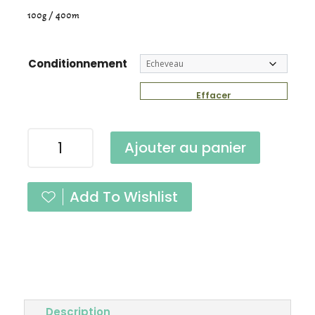
100g / 400m
Conditionnement
Effacer
quantité
Ajouter au panier
de
Suprême
Coquelicot
Add To Wishlist
Fingering
Description