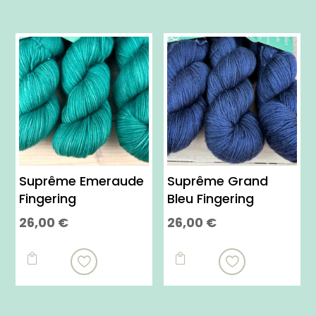
Suprême Emeraude
Suprême Grand
Fingering
Bleu Fingering
26,00
€
26,00
€
Ce
Ce
produit
produit


a
a
plusieurs
plusieurs
variations.
variations.