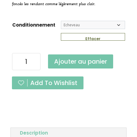
foncés les rendant comme légèrement plus clair.
Conditionnement
Effacer
quantité
Ajouter au panier
de
Suprême
Figue
Add To Wishlist
DK
Description