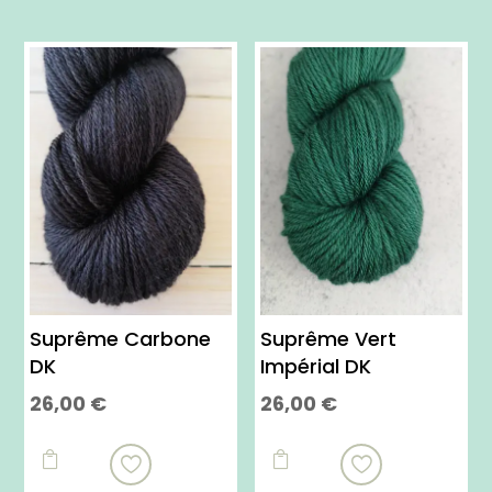
Suprême Carbone
Suprême Vert
DK
Impérial DK
26,00
€
26,00
€
Ce
Ce
produit
produit


a
a