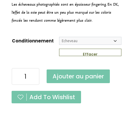
Les écheveaux photographiés sont en épaisseur fingering. En DK,
l’effet de la soie peut être un peu plus marqué sur les coloris
foncés les rendant comme légèrement plus clair.
Conditionnement
Effacer
quantité
Ajouter au panier
de
Suprême
Grand
Add To Wishlist
Bleu
DK