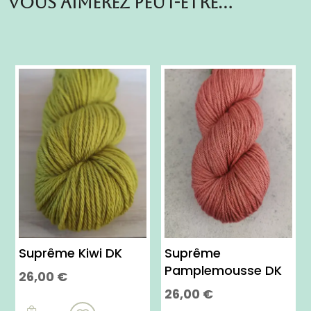
Vous aimerez peut-etre…
Suprême Kiwi DK
Suprême
Pamplemousse DK
26,00
€
26,00
€
Ce