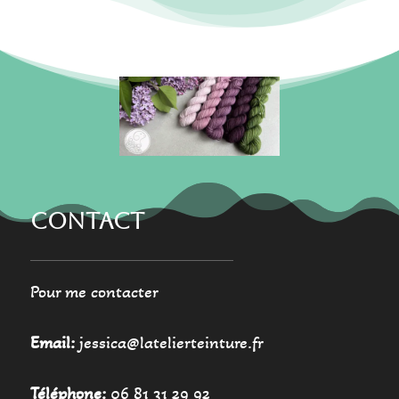
options
options
peuvent
peuvent
être
être
choisies
choisies
sur
sur
la
la
page
page
du
du
produit
produit
CONTACT
Pour me contacter
Email:
jessica@latelierteinture.fr
Téléphone:
06 81 31 29 92