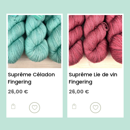
Suprême Céladon
Suprême Lie de vin
Fingering
Fingering
26,00
€
26,00
€
Ce
Ce
produit
produit


a
a
plusieurs
plusieurs
variations.
variations.