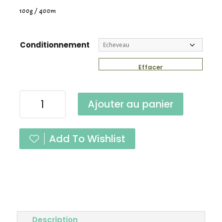
100g / 400m
Conditionnement
Effacer
quantité
Ajouter au panier
de
Suprême
Magnolia
Add To Wishlist
Fingering
Description