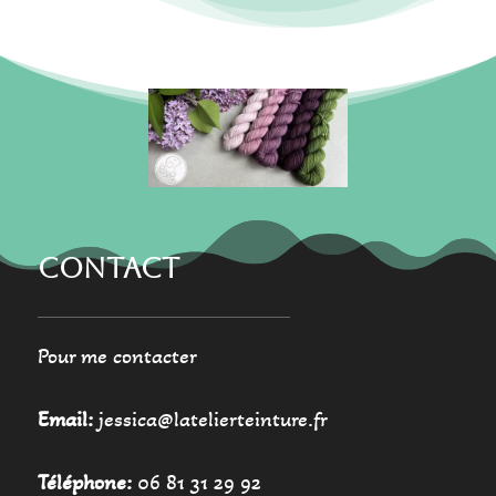
peuvent
peuvent
être
être
choisies
choisies
sur
sur
la
la
page
page
du
du
produit
produit
CONTACT
Pour me contacter
Email:
jessica@latelierteinture.fr
Téléphone:
06 81 31 29 92