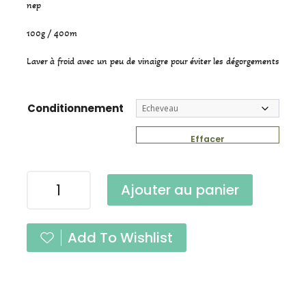
nep
100g / 400m
Laver à froid avec un peu de vinaigre pour éviter les dégorgements
Conditionnement
Effacer
quantité
Ajouter au panier
de
Tweed
Chocolat
Add To Wishlist
Fingering