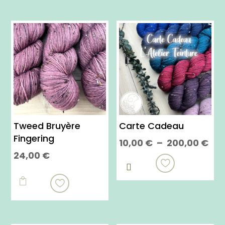
Tweed Bruyère
Carte Cadeau
Fingering
Pla
10,00
€
–
200,00
€
24,00
€
de
Ce

prix
Ce
produit
10,
produit

a
à
a
plusieurs
200
plusieurs
variations.
variations.
Les