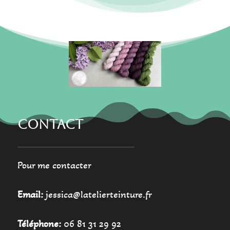
peuvent
peuvent
être
être
choisies
choisies
sur
sur
la
la
page
page
du
du
produit
produit
CONTACT
Pour me contacter
Email:
jessica@latelierteinture.fr
Téléphone:
06 81 31 29 92