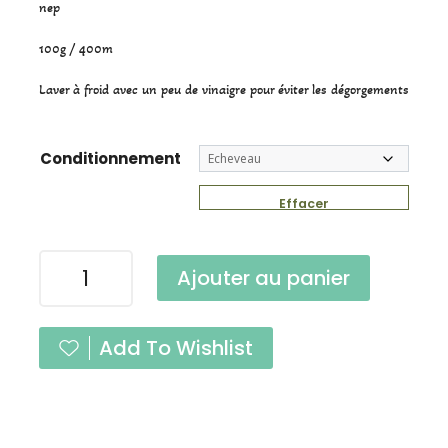
nep
100g / 400m
Laver à froid avec un peu de vinaigre pour éviter les dégorgements
Conditionnement
Effacer
quantité
Ajouter au panier
de
Tweed
Menthe
Add To Wishlist
Glaciale
Fingering