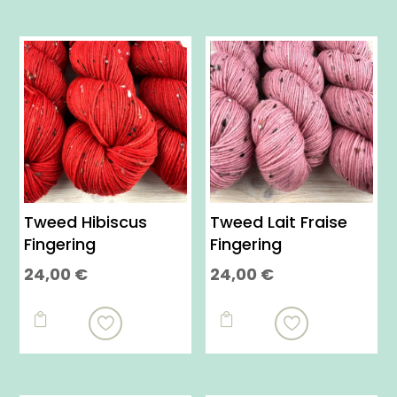
Tweed Hibiscus
Tweed Lait Fraise
Fingering
Fingering
24,00
€
24,00
€
Ce
Ce
produit
produit


a
a
plusieurs
plusieurs
variations.
variations.