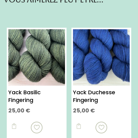
Yack Basilic
Yack Duchesse
Fingering
Fingering
25,00
€
25,00
€
Ce
Ce
produit
produit


a
a