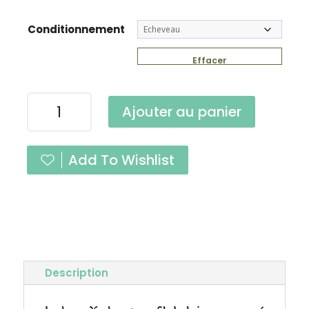
Conditionnement
Effacer
quantité
Ajouter au panier
de
Yack
Chocolat
Add To Wishlist
Fingering
Description