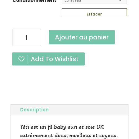
Conditionnement
Effacer
quantité
Ajouter au panier
de
Yéti
Amande
Add To Wishlist
DK
Description
Yéti est un fil baby suri et soie DK
extrêmement doux, moelleux et soyeux.