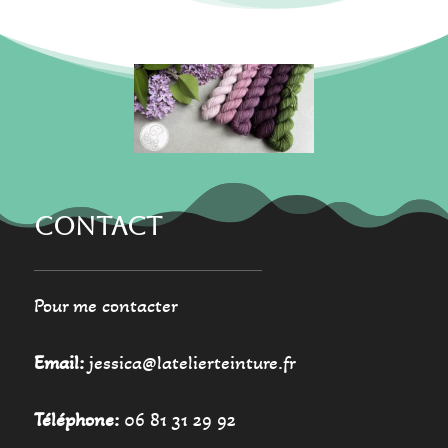
peuvent
peuvent
être
être
choisies
choisies
sur
sur
la
la
page
page
du
du
produit
produit
CONTACT
Pour me contacter
Email:
jessica@latelierteinture.fr
Téléphone:
06 81 31 29 92