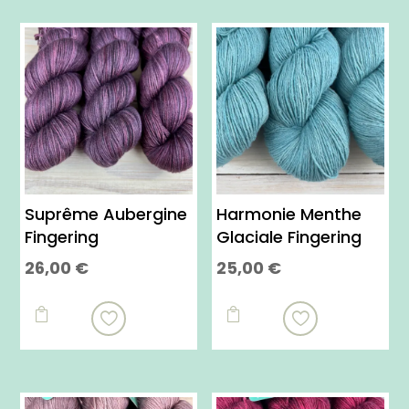
Suprême Aubergine
Harmonie Menthe
Fingering
Glaciale Fingering
26,00
€
25,00
€
Ce
Ce
produit
produit


a
a
plusieurs
plusieurs
variations.
variations.