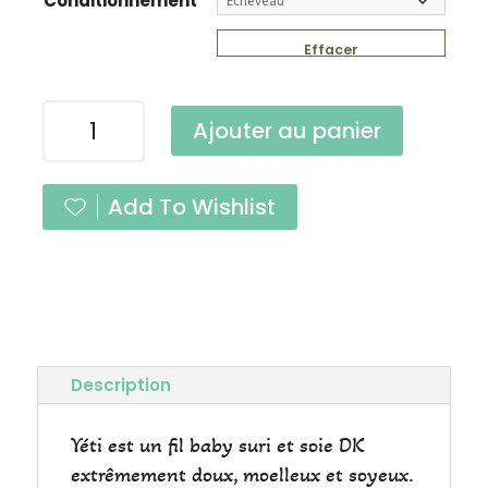
Conditionnement
Effacer
quantité
Ajouter au panier
de
Yéti
Ebène
Add To Wishlist
DK
Description
Yéti est un fil baby suri et soie DK
extrêmement doux, moelleux et soyeux.