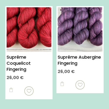
Suprême
Suprême Aubergine
Coquelicot
Fingering
Fingering
26,00
€
26,00
€
Ce
Ce
produit

produit

a
a
plusieurs
plusieurs
variations.
variations.