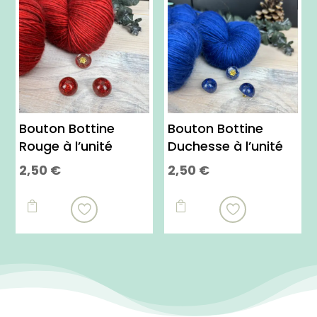
peuvent
être
choisies
sur
la
page
du
Bouton Bottine
Bouton Bottine
produit
Rouge à l’unité
Duchesse à l’unité
2,50
€
2,50
€

