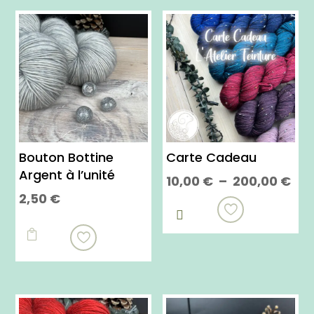
Bouton Bottine
Carte Cadeau
Argent à l’unité
Pla
10,00
€
–
200,00
€
2,50
€
de
Ce

prix
produit
10,

a
à
plusieurs
200
variations.
Les
options