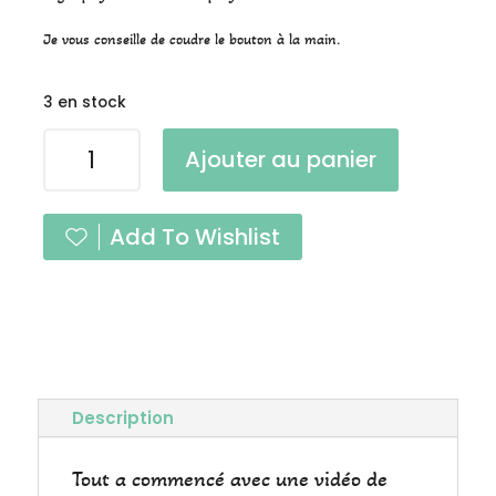
Je vous conseille de coudre le bouton à la main.
3 en stock
quantité
Ajouter au panier
de
Bouton
Bottine
Add To Wishlist
Noir
Argent
à
l'unité
Description
Tout a commencé avec une vidéo de