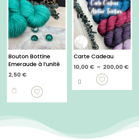
Bouton Bottine
Carte Cadeau
Emeraude à l’unité
Pla
10,00
€
–
200,00
€
2,50
€
de
Ce

prix
produit
10,

a
à
plusieurs
200
variations.
Les
options
peuvent