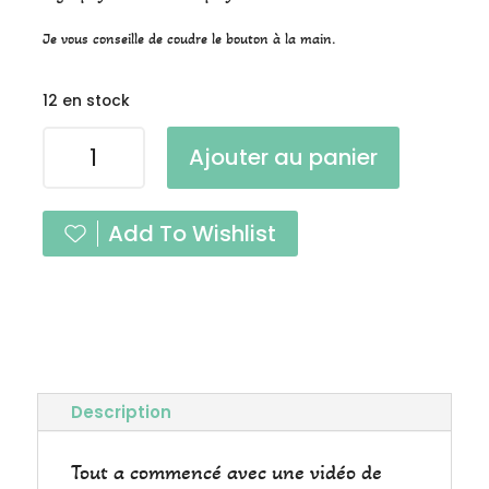
Je vous conseille de coudre le bouton à la main.
12 en stock
quantité
Ajouter au panier
de
Bouton
Bottine
Add To Wishlist
Vert
Foncé
à
l'unité
Description
Tout a commencé avec une vidéo de