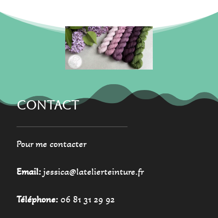
être
choisies
sur
la
page
du
produit
CONTACT
Pour me contacter
Email:
jessica@latelierteinture.fr
Téléphone:
06 81 31 29 92