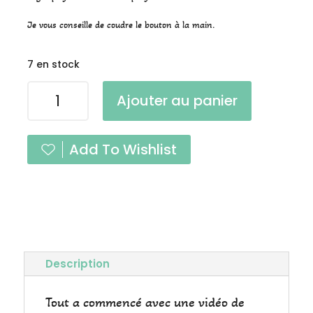
Je vous conseille de coudre le bouton à la main.
7 en stock
quantité
Ajouter au panier
de
Bouton
Bottine
Add To Wishlist
Duchesse
à
l'unité
Description
Tout a commencé avec une vidéo de