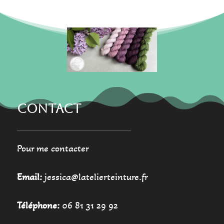
s
u
i
t
e
CONTACT
Pour me contacter
Email:
jessica@latelierteinture.fr
Téléphone:
06 81 31 29 92