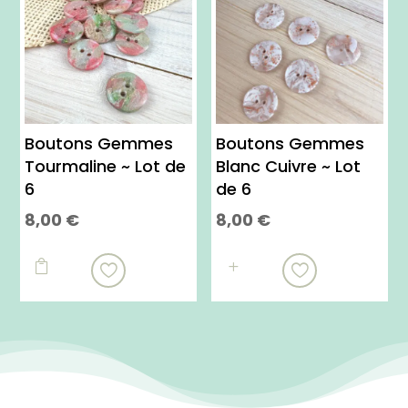
Boutons Gemmes
Boutons Gemmes
Tourmaline ~ Lot de
Blanc Cuivre ~ Lot
6
de 6
8,00
€
8,00
€

L
i
r
e
l
a