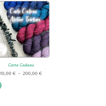
Carte Cadeau
Plage
10,00
€
–
200,00
€
Ce
de
produit
prix :
a
10,00 €
plusieurs
à
variations.
200,00 €