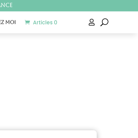
ance
Articles 0

z moi