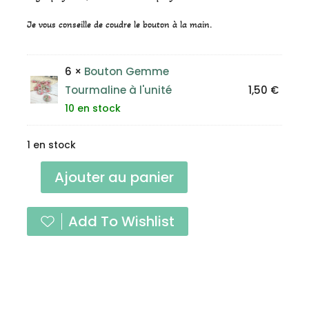
Je vous conseille de coudre le bouton à la main.
6 ×
Bouton Gemme
Tourmaline à l'unité
1,50
€
10 en stock
1 en stock
quantité
Ajouter au panier
de
Boutons
Add To Wishlist
Gemmes
Tourmaline
~
Lot
de