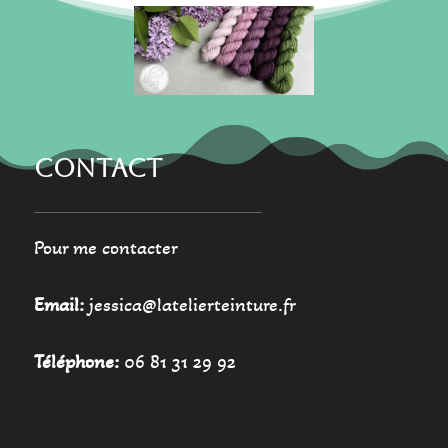
choisies
choisies
sur
sur
la
la
page
page
du
du
produit
produit
CONTACT
Pour me contacter
Email:
jessica@latelierteinture.fr
Téléphone:
06 81 31 29 92