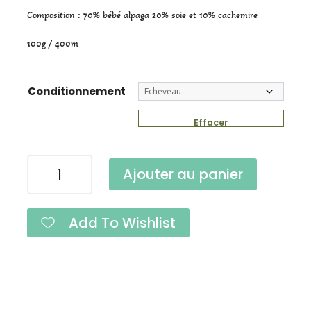
Composition : 70% bébé alpaga 20% soie et 10% cachemire
100g / 400m
Conditionnement
Effacer
quantité
Ajouter au panier
de
Caresse
Gris
Add To Wishlist
Perle
Fingering