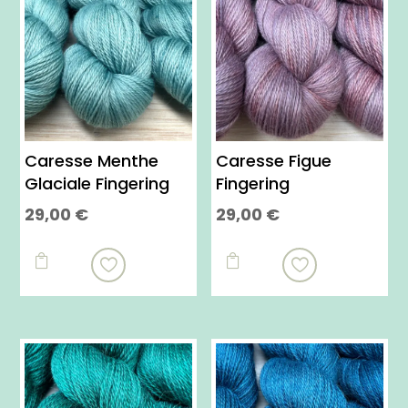
Caresse Menthe
Caresse Figue
Glaciale Fingering
Fingering
29,00
€
29,00
€
Ce
Ce
produit
produit


a
a
plusieurs
plusieurs
variations.
variations.
Les
Les
options
options
peuvent
peuvent