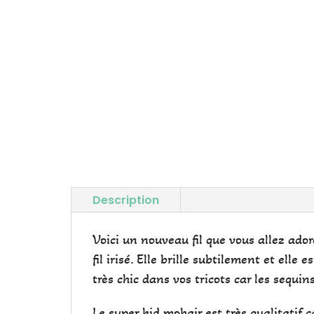
Description
Voici un nouveau fil que vous allez ado
fil irisé. Elle brille subtilement et el
très chic dans vos tricots car les sequin
Le super kid mohair est très qualitatif 