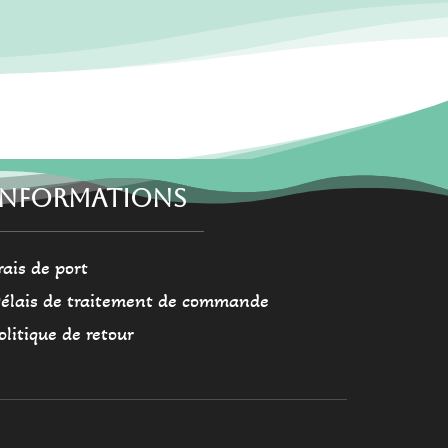
a
plusieurs
variations.
Les
options
peuvent
être
choisies
INFORMATIONS
sur
la
rais de port
page
du
élais de traitement de commande
produit
olitique de retour