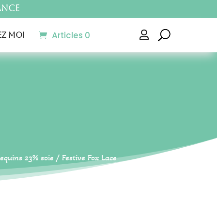
ance
Articles 0

z moi
equins 23% soie
/ Festive Fox Lace