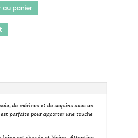
r au panier
t
 soie, de mérinos et de sequins avec un
e est parfaite pour apporter une touche
La laine est chaude et légère. Attention