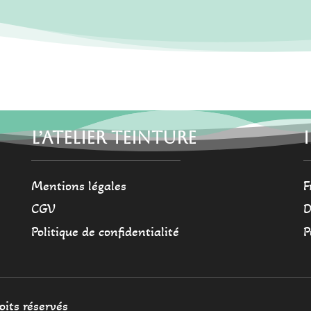
ies
a
plusieurs
variations.
Les
options
it
peuvent
être
choisies
L’ATELIER TEINTURE
sur
la
Mentions légales
F
page
du
CGV
D
produit
Politique de confidentialité
P
oits réservés