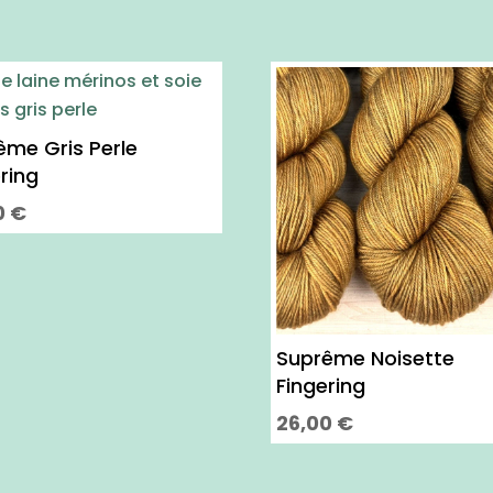
ême Gris Perle
ring
0
€
it
eurs
tions.
Suprême Noisette
Fingering
ns
26,00
€
ent
Ce
produit