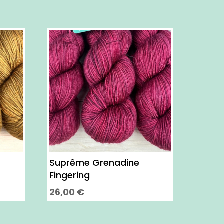
Suprême Grenadine
Fingering
26,00
€
Ce
produit