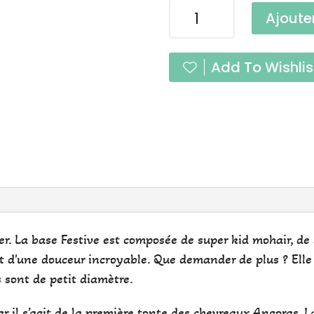
quantité
Ajoute
de
Festive
Fox
Add To Wishlis
Lace
rer. La base Festive est composée de super kid mohair, de
le est d'une douceur incroyable. Que demander de plus ? Ell
s sont de petit diamètre.
car il s’agit de la première tonte des chevreaux Angoras. 