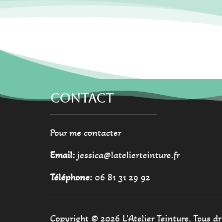
être
chois
choisies
sur
sur
la
la
page
page
du
du
produ
produit
CONTACT
Pour me contacter
Email:
jessica@latelierteinture.fr
Téléphone:
06 81 31 29 92
Copyright © 2026 L'Atelier Teinture. Tous dr