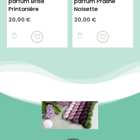
parfum Brise
parfum Praliné
Printanière
Noisette
20,00
€
20,00
€

