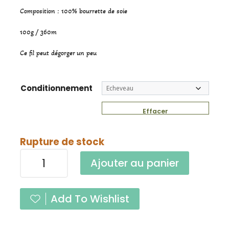
Composition : 100% bourrette de soie
100g / 360m
Ce fil peut dégorger un peu
Conditionnement
Effacer
Rupture de stock
quantité
Ajouter au panier
de
Harmonie
2
Add To Wishlist
Curcuma
Fingering