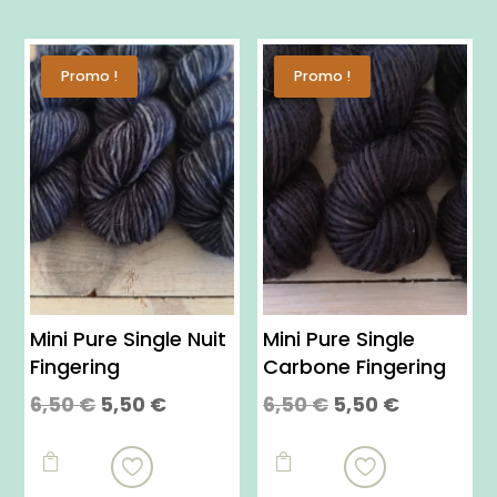
Promo !
Promo !
Mini Pure Single Nuit
Mini Pure Single
Fingering
Carbone Fingering
Le
Le
Le
Le
6,50
€
5,50
€
6,50
€
5,50
€
prix
prix
prix
prix
Ce
Ce
initial
actuel
initial
actuel
produit
produit


était :
est :
était :
est :
a
a