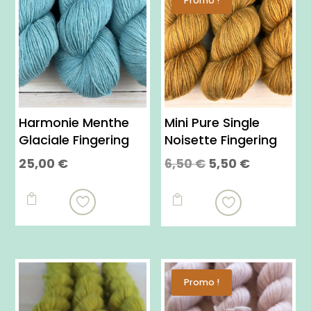
Promo !
Harmonie Menthe
Mini Pure Single
Glaciale Fingering
Noisette Fingering
Le
Le
25,00
€
6,50
€
5,50
€
prix
prix
Ce
Ce
initial
actuel
produit

produit

était :
est :
a
a
6,50 €.
5,50 €.
plusieurs
plusieurs
variations.
variations.
Les
Les
Promo !
options
options
peuvent
peuvent