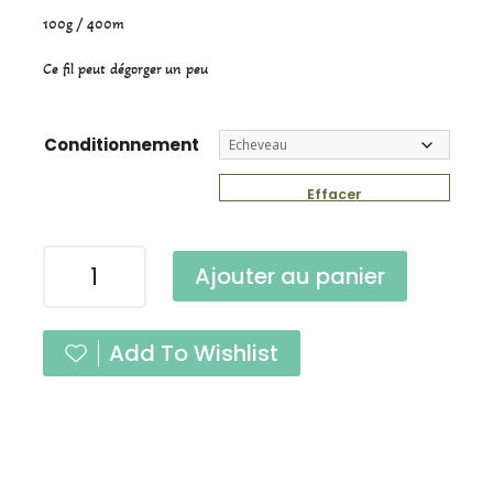
100g / 400m
Ce fil peut dégorger un peu
Conditionnement
Effacer
quantité
Ajouter au panier
de
Harmonie
Naturel
Add To Wishlist
Fingering