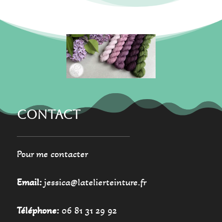
peuvent
peuvent
être
être
choisies
choisies
sur
sur
la
la
page
page
du
du
produit
produit
CONTACT
Pour me contacter
Email:
jessica@latelierteinture.fr
Téléphone:
06 81 31 29 92