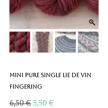
Mini Pure Single Lie de Vin
Fingering
6,50
€
5,50
€
Le
Le