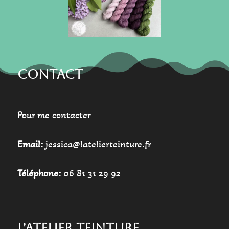
sur
du
la
produit
page
du
produit
CONTACT
Pour me contacter
Email:
jessica@latelierteinture.fr
Téléphone:
06 81 31 29 92
L’ATELIER TEINTURE