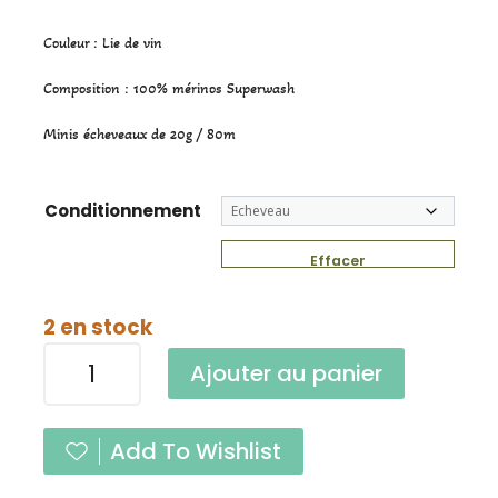
prix
prix
initial
actuel
Couleur : Lie de vin
était :
est :
Composition : 100% mérinos Superwash
6,50 €.
5,50 €.
Minis écheveaux de 20g / 80m
Conditionnement
Effacer
2 en stock
quantité
Ajouter au panier
de
Mini
Pure
Add To Wishlist
Single