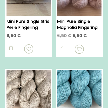
Mini Pure Single Gris
Mini Pure Single
Perle Fingering
Magnolia Fingering
Le
Le
6,50
€
6,50
€
5,50
€
prix
prix
Ce
Ce
initial
actuel
produit

produit

était :
est :
a
a
6,50 €.
5,50 €.
plusieurs
plusieurs
variations.
variations.
Les
Les
options
options
peuvent
peuvent
être
être
choisies
choisies
sur
sur