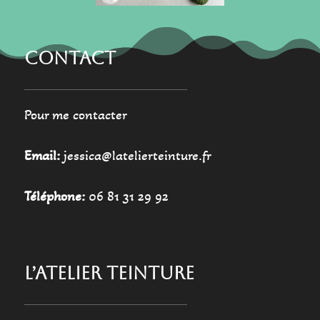
du
du
produit
produit
CONTACT
Pour me contacter
Email:
jessica@latelierteinture.fr
Téléphone:
06 81 31 29 92
L’ATELIER TEINTURE