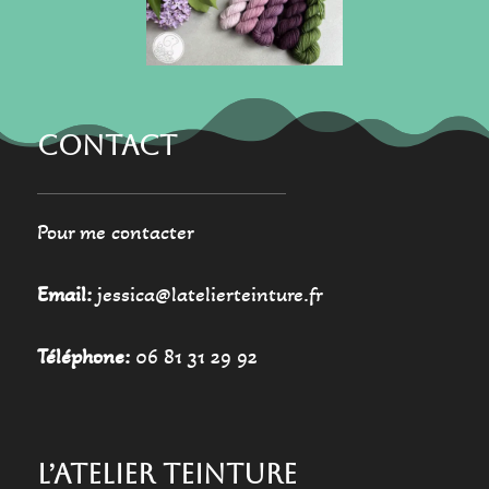
la
page
page
du
du
produit
produit
CONTACT
Pour me contacter
Email:
jessica@latelierteinture.fr
Téléphone:
06 81 31 29 92
L’ATELIER TEINTURE