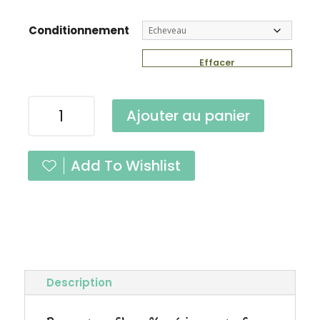
Conditionnement
Effacer
quantité
Ajouter au panier
de
Pure
Caramel
Add To Wishlist
Fingering
Description