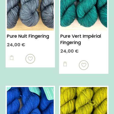
Pure Nuit Fingering
Pure Vert Impérial
Fingering
24,00
€
24,00
€
Ce
Ce
produit

produit
a

a
plusieurs
plusieurs
variations.
variations.
Les
Les
options
options
peuvent
peuvent
être
être
choisies