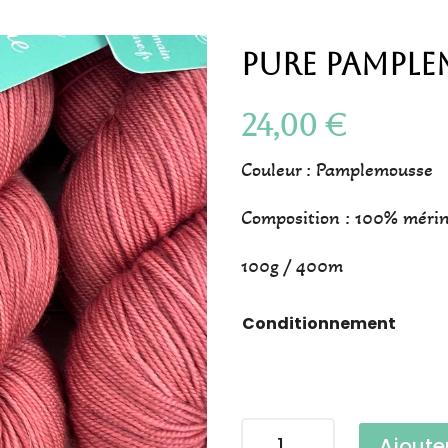
Pure Pample
24,00
€
Couleur : Pamplemousse
Composition : 100% méri
100g / 400m
Conditionnement
quantité
Ajoute