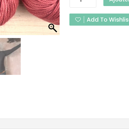
de
Pure
Pamplemousse
Add To Wishlis
Fingering