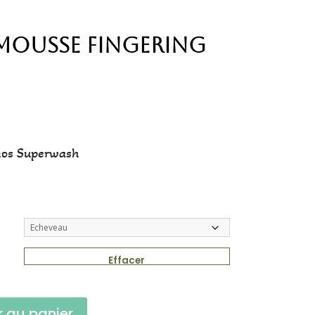
mousse Fingering
nos Superwash
Effacer
r au panier