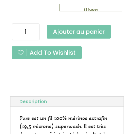
Effacer
quantité
Ajouter au panier
de
Pure
Dune
Add To Wishlist
Fingering
Description
Pure est un fil 100% mérinos extrafin
(19,5 microns) superwash. Il est très