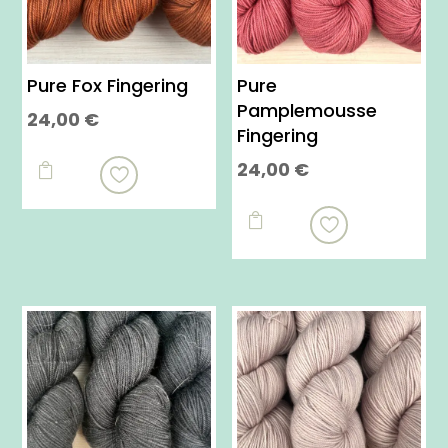
Pure Fox Fingering
Pure
Pamplemousse
24,00
€
Fingering
Ce
24,00
€
produit

Ce
a
produit

plusieurs
a
variations.
plusieurs
Les
variations.
options
Les
peuvent
options
être
peuvent
choisies
être
sur
choisies
la