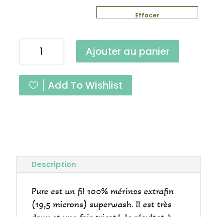
Effacer
quantité
Ajouter au panier
de
Pure
Orage
Add To Wishlist
Fingering
Description
Pure est un fil 100% mérinos extrafin
(19,5 microns) superwash. Il est très