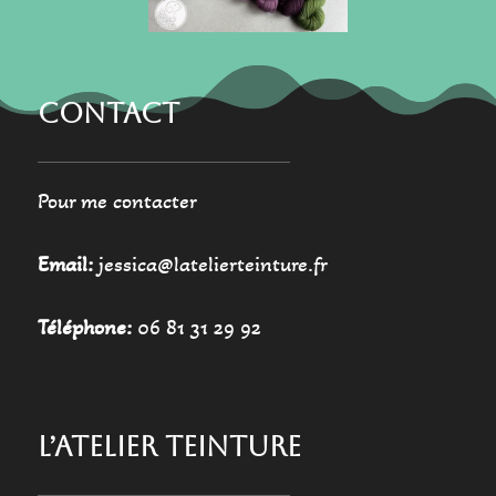
page
page
du
du
produit
produit
CONTACT
Pour me contacter
Email:
jessica@latelierteinture.fr
Téléphone:
06 81 31 29 92
L’ATELIER TEINTURE