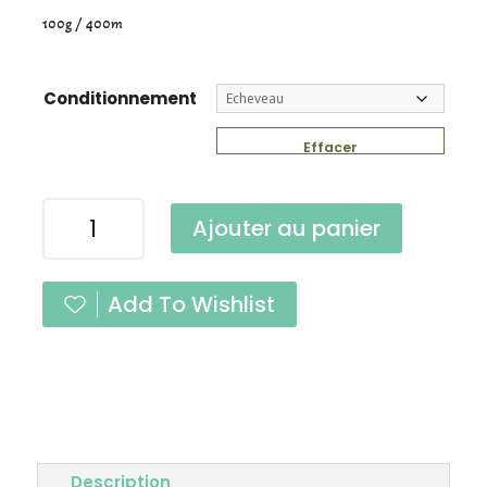
100g / 400m
Conditionnement
Effacer
quantité
Ajouter au panier
de
Pure
Single
Add To Wishlist
Violine
Fingering
Description