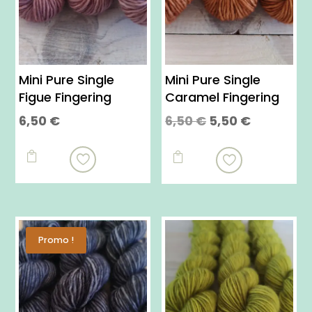
Mini Pure Single
Mini Pure Single
Figue Fingering
Caramel Fingering
Le
Le
6,50
€
6,50
€
5,50
€
prix
prix
Ce
Ce
initial
actuel
produit

produit

était :
est :
a
a
6,50 €.
5,50 €.
plusieurs
plusieurs
variations.
variations.
Les
Les
Promo !
options
options
peuvent
peuvent
être
être
choisies
choisies