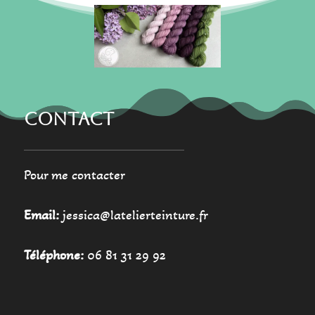
choisies
choisies
sur
sur
la
la
page
page
du
du
produit
produit
CONTACT
Pour me contacter
Email:
jessica@latelierteinture.fr
Téléphone:
06 81 31 29 92