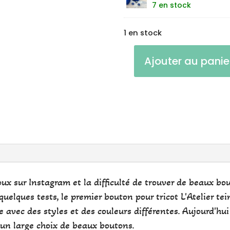
7 en stock
1 en stock
quantité
Ajouter au panie
de
Boutons
Bottines
Duchesse
~
Lot
de
6
x sur Instagram et la difficulté de trouver de beaux bou
quelques tests, le premier bouton pour tricot L'Atelier tei
ie avec des styles et des couleurs différentes. Aujourd'hui
 un large choix de beaux boutons.