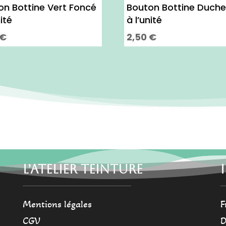
on Bottine Vert Foncé
Bouton Bottine Duch
nité
à l’unité
€
2,50
€
L’ATELIER TEINTURE
Mentions légales
F
CGV
D