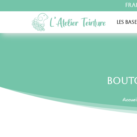
Fra
Les base
Bouto
Accuei