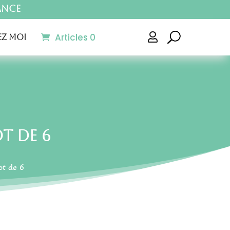
ance
Articles 0

z moi
t de 6
ot de 6