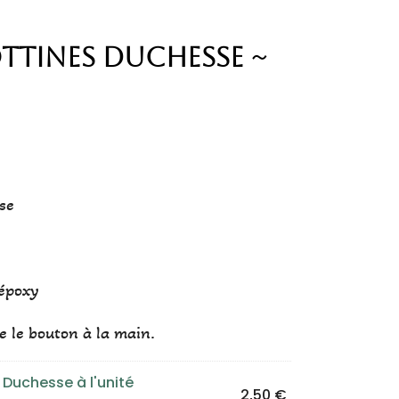
tines Duchesse ~
se
 époxy
e le bouton à la main.
 Duchesse à l'unité
2,50
€