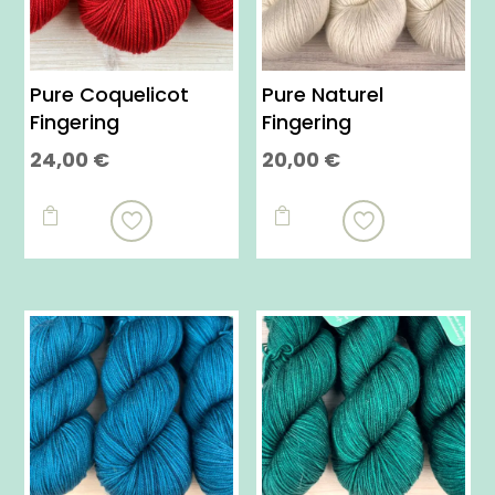
Pure Coquelicot
Pure Naturel
Fingering
Fingering
24,00
€
20,00
€
Ce
Ce
produit
produit


a
a
plusieurs
plusieurs
variations.
variations.
Les
Les
options
options
peuvent
peuvent
être
être
choisies
choisies
sur
sur