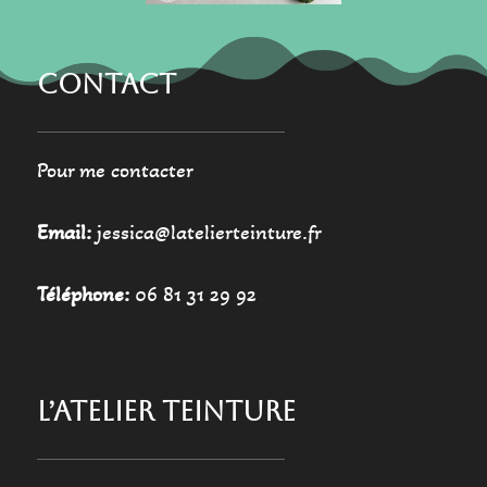
du
du
produit
produit
CONTACT
Pour me contacter
Email:
jessica@latelierteinture.fr
Téléphone:
06 81 31 29 92
L’ATELIER TEINTURE