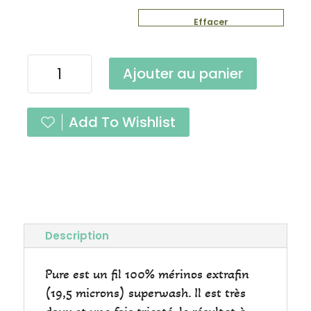
Effacer
quantité
Ajouter au panier
de
Pure
Figue
Add To Wishlist
Fingering
Description
Pure est un fil 100% mérinos extrafin
(19,5 microns) superwash. Il est très